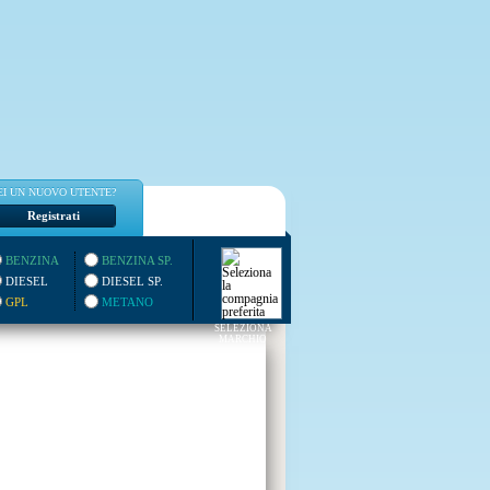
EI UN NUOVO UTENTE?
Registrati
BENZINA
BENZINA SP.
DIESEL
DIESEL SP.
GPL
METANO
SELEZIONA
MARCHIO