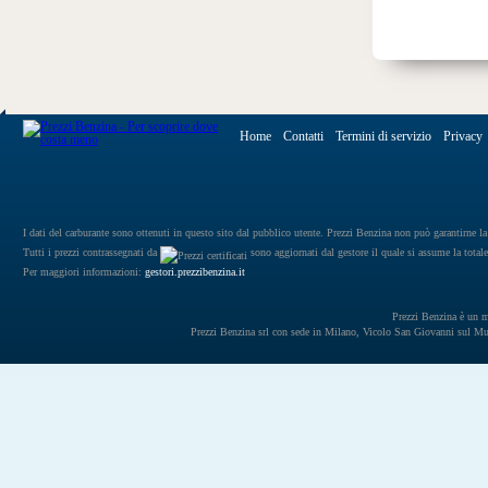
Home
Contatti
Termini di servizio
Privacy
I dati del carburante sono ottenuti in questo sito dal pubblico utente. Prezzi Benzina non può garantirne la 
Tutti i prezzi contrassegnati da
sono aggiornati dal gestore il quale si assume la totale
Per maggiori informazioni:
gestori.prezzibenzina.it
Prezzi Benzina è un mar
Prezzi Benzina srl con sede in Milano, Vicolo San Giovanni sul 