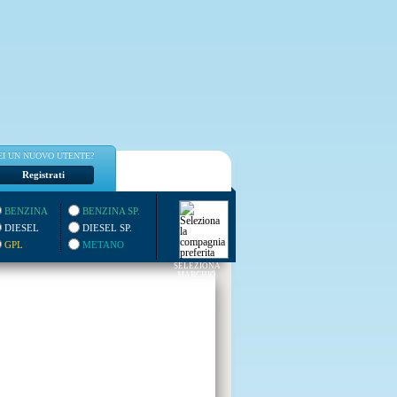
EI UN NUOVO UTENTE?
Registrati
BENZINA
BENZINA SP.
DIESEL
DIESEL SP.
GPL
METANO
SELEZIONA
MARCHIO