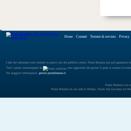
Home
Contatti
Termini di servizio
Privacy
I dati del carburante sono ottenuti in questo sito dal pubblico utente. Prezzi Benzina non può garantirne la 
Tutti i prezzi contrassegnati da
sono aggiornati dal gestore il quale si assume la totale
Per maggiori informazioni:
gestori.prezzibenzina.it
Prezzi Benzina è un mar
Prezzi Benzina srl con sede in Milano, Vicolo San Giovanni sul 