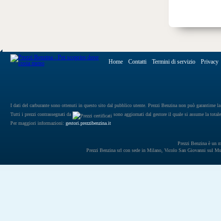
Home
Contatti
Termini di servizio
Privacy
I dati del carburante sono ottenuti in questo sito dal pubblico utente. Prezzi Benzina non può garantirne la 
Tutti i prezzi contrassegnati da
sono aggiornati dal gestore il quale si assume la totale
Per maggiori informazioni:
gestori.prezzibenzina.it
Prezzi Benzina è un mar
Prezzi Benzina srl con sede in Milano, Vicolo San Giovanni sul 