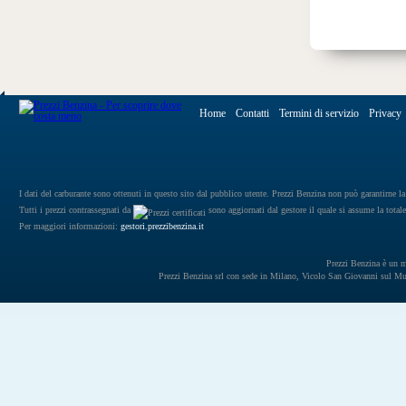
Home
Contatti
Termini di servizio
Privacy
I dati del carburante sono ottenuti in questo sito dal pubblico utente. Prezzi Benzina non può garantirne la 
Tutti i prezzi contrassegnati da
sono aggiornati dal gestore il quale si assume la totale
Per maggiori informazioni:
gestori.prezzibenzina.it
Prezzi Benzina è un mar
Prezzi Benzina srl con sede in Milano, Vicolo San Giovanni sul 