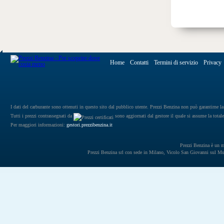
Home
Contatti
Termini di servizio
Privacy
I dati del carburante sono ottenuti in questo sito dal pubblico utente. Prezzi Benzina non può garantirne la 
Tutti i prezzi contrassegnati da
sono aggiornati dal gestore il quale si assume la totale
Per maggiori informazioni:
gestori.prezzibenzina.it
Prezzi Benzina è un mar
Prezzi Benzina srl con sede in Milano, Vicolo San Giovanni sul 