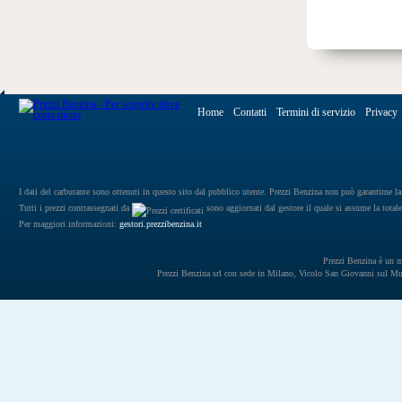
Home
Contatti
Termini di servizio
Privacy
I dati del carburante sono ottenuti in questo sito dal pubblico utente. Prezzi Benzina non può garantirne la 
Tutti i prezzi contrassegnati da
sono aggiornati dal gestore il quale si assume la totale
Per maggiori informazioni:
gestori.prezzibenzina.it
Prezzi Benzina è un mar
Prezzi Benzina srl con sede in Milano, Vicolo San Giovanni sul 