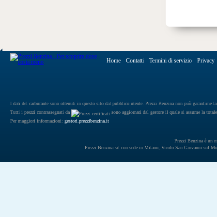
Home
Contatti
Termini di servizio
Privacy
I dati del carburante sono ottenuti in questo sito dal pubblico utente. Prezzi Benzina non può garantirne la 
Tutti i prezzi contrassegnati da
sono aggiornati dal gestore il quale si assume la totale
Per maggiori informazioni:
gestori.prezzibenzina.it
Prezzi Benzina è un mar
Prezzi Benzina srl con sede in Milano, Vicolo San Giovanni sul 