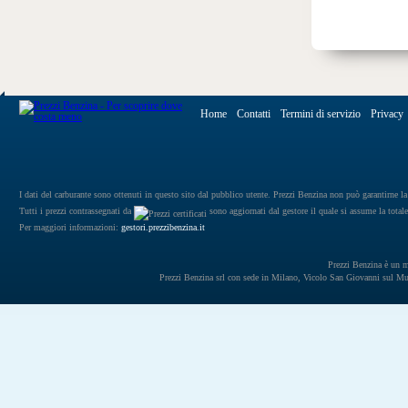
Home
Contatti
Termini di servizio
Privacy
I dati del carburante sono ottenuti in questo sito dal pubblico utente. Prezzi Benzina non può garantirne la 
Tutti i prezzi contrassegnati da
sono aggiornati dal gestore il quale si assume la totale
Per maggiori informazioni:
gestori.prezzibenzina.it
Prezzi Benzina è un mar
Prezzi Benzina srl con sede in Milano, Vicolo San Giovanni sul 