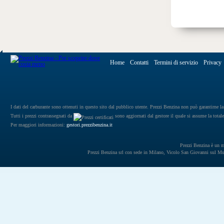
Home
Contatti
Termini di servizio
Privacy
I dati del carburante sono ottenuti in questo sito dal pubblico utente. Prezzi Benzina non può garantirne la 
Tutti i prezzi contrassegnati da
sono aggiornati dal gestore il quale si assume la totale
Per maggiori informazioni:
gestori.prezzibenzina.it
Prezzi Benzina è un mar
Prezzi Benzina srl con sede in Milano, Vicolo San Giovanni sul 