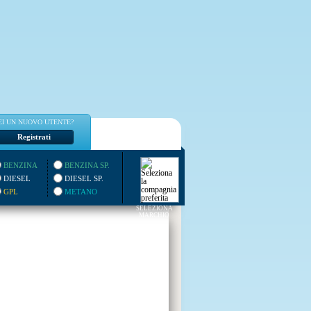
EI UN NUOVO UTENTE?
Registrati
BENZINA
BENZINA SP.
DIESEL
DIESEL SP.
GPL
METANO
SELEZIONA
MARCHIO