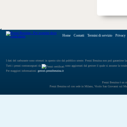
Home
Contatti
Termini di servizio
Privacy
I dati del carburante sono ottenuti in questo sito dal pubblico utente. Prezzi Benzina non può garantirne la 
Tutti i prezzi contrassegnati da
sono aggiornati dal gestore il quale si assume la totale
Per maggiori informazioni:
gestori.prezzibenzina.it
Prezzi Benzina è un mar
Prezzi Benzina srl con sede in Milano, Vicolo San Giovanni sul 