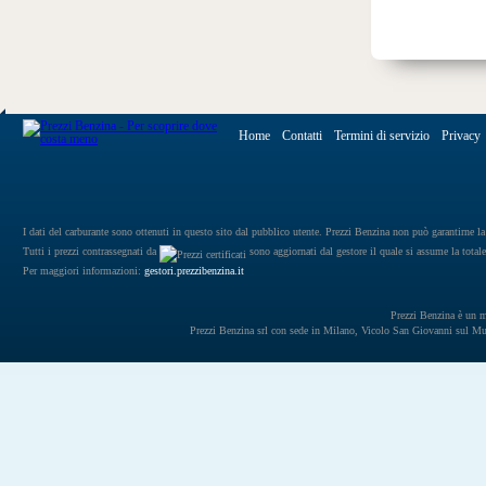
Home
Contatti
Termini di servizio
Privacy
I dati del carburante sono ottenuti in questo sito dal pubblico utente. Prezzi Benzina non può garantirne la 
Tutti i prezzi contrassegnati da
sono aggiornati dal gestore il quale si assume la totale
Per maggiori informazioni:
gestori.prezzibenzina.it
Prezzi Benzina è un mar
Prezzi Benzina srl con sede in Milano, Vicolo San Giovanni sul 