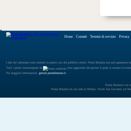
Home
Contatti
Termini di servizio
Privacy
I dati del carburante sono ottenuti in questo sito dal pubblico utente. Prezzi Benzina non può garantirne la 
Tutti i prezzi contrassegnati da
sono aggiornati dal gestore il quale si assume la totale
Per maggiori informazioni:
gestori.prezzibenzina.it
Prezzi Benzina è un mar
Prezzi Benzina srl con sede in Milano, Vicolo San Giovanni sul 