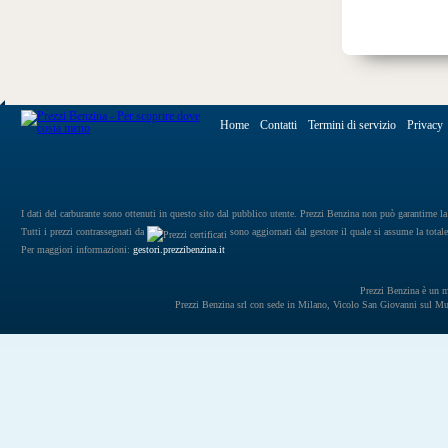
Home
Contatti
Termini di servizio
Privacy
I dati del carburante sono ottenuti in questo sito dal pubblico utente. Prezzi Benzina non può garantirne la 
Tutti i prezzi contrassegnati da
sono aggiornati dal gestore il quale si assume la totale
Per maggiori informazioni:
gestori.prezzibenzina.it
Prezzi Benzina è un mar
Prezzi Benzina srl con sede in Milano, Vicolo San Giovanni sul 