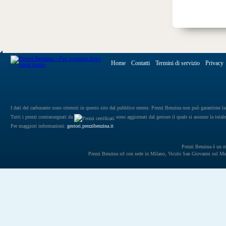
Home
Contatti
Termini di servizio
Privacy
I dati del carburante sono ottenuti in questo sito dal pubblico utente. Prezzi Benzina non può garantirne la 
Tutti i prezzi contrassegnati da
sono aggiornati dal gestore il quale si assume la totale
Per maggiori informazioni:
gestori.prezzibenzina.it
Prezzi Benzina è un mar
Prezzi Benzina srl con sede in Milano, Vicolo San Giovanni sul 