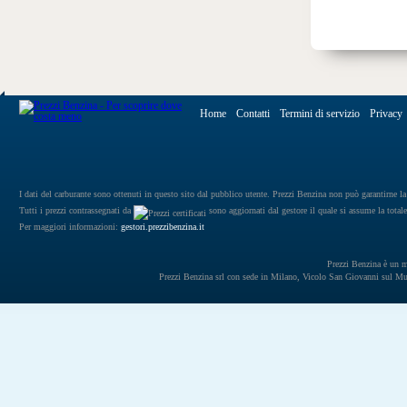
Home
Contatti
Termini di servizio
Privacy
I dati del carburante sono ottenuti in questo sito dal pubblico utente. Prezzi Benzina non può garantirne la 
Tutti i prezzi contrassegnati da
sono aggiornati dal gestore il quale si assume la totale
Per maggiori informazioni:
gestori.prezzibenzina.it
Prezzi Benzina è un mar
Prezzi Benzina srl con sede in Milano, Vicolo San Giovanni sul 