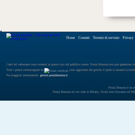
Home
Contatti
Termini di servizio
Privacy
I dati del carburante sono ottenuti in questo sito dal pubblico utente. Prezzi Benzina non può garantirne la 
Tutti i prezzi contrassegnati da
sono aggiornati dal gestore il quale si assume la totale
Per maggiori informazioni:
gestori.prezzibenzina.it
Prezzi Benzina è un mar
Prezzi Benzina srl con sede in Milano, Vicolo San Giovanni sul 