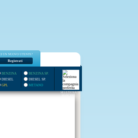
EI UN NUOVO UTENTE?
Registrati
BENZINA
BENZINA SP.
DIESEL
DIESEL SP.
GPL
METANO
SELEZIONA
MARCHIO