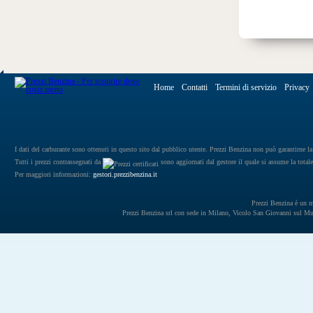
Home
Contatti
Termini di servizio
Privacy
I dati del carburante sono ottenuti in questo sito dal pubblico utente. Prezzi Benzina non può garantirne la 
Tutti i prezzi contrassegnati da
sono aggiornati dal gestore il quale si assume la totale
Per maggiori informazioni:
gestori.prezzibenzina.it
Prezzi Benzina è un mar
Prezzi Benzina srl con sede in Milano, Vicolo San Giovanni sul 