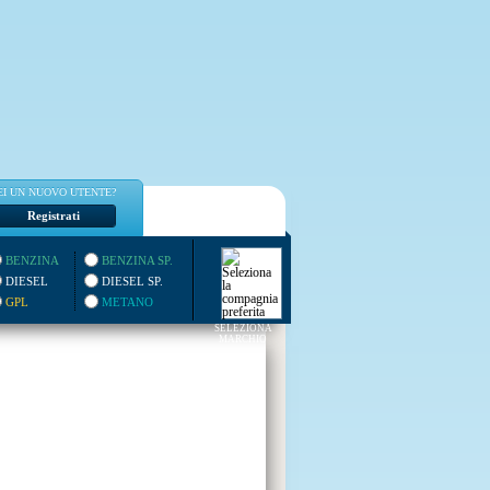
EI UN NUOVO UTENTE?
Registrati
BENZINA
BENZINA SP.
DIESEL
DIESEL SP.
GPL
METANO
SELEZIONA
MARCHIO