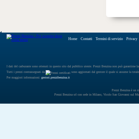
Home
Contatti
Termini di servizio
Privacy
I dati del carburante sono ottenuti in questo sito dal pubblico utente. Prezzi Benzina non può garantirne la 
Tutti i prezzi contrassegnati da
sono aggiornati dal gestore il quale si assume la totale
Per maggiori informazioni:
gestori.prezzibenzina.it
Prezzi Benzina è un mar
Prezzi Benzina srl con sede in Milano, Vicolo San Giovanni sul 