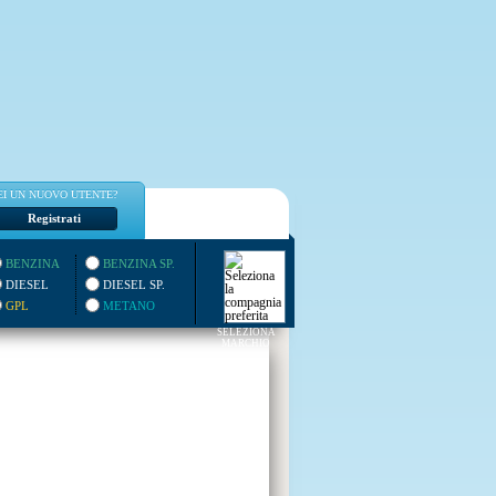
EI UN NUOVO UTENTE?
Registrati
BENZINA
BENZINA SP.
DIESEL
DIESEL SP.
GPL
METANO
SELEZIONA
MARCHIO