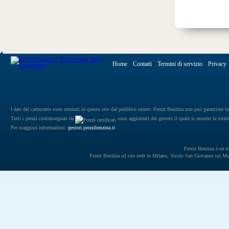
Home
Contatti
Termini di servizio
Privacy
I dati del carburante sono ottenuti in questo sito dal pubblico utente. Prezzi Benzina non può garantirne la 
Tutti i prezzi contrassegnati da
sono aggiornati dal gestore il quale si assume la totale
Per maggiori informazioni:
gestori.prezzibenzina.it
Prezzi Benzina è un mar
Prezzi Benzina srl con sede in Milano, Vicolo San Giovanni sul 