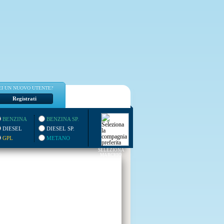
EI UN NUOVO UTENTE?
Registrati
BENZINA
BENZINA SP.
DIESEL
DIESEL SP.
GPL
METANO
SELEZIONA
MARCHIO