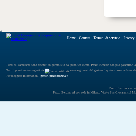
Home
Contatti
Termini di servizio
Privacy
I dati del carburante sono ottenuti in questo sito dal pubblico utente. Prezzi Benzina non può garantirne la 
Tutti i prezzi contrassegnati da
sono aggiornati dal gestore il quale si assume la totale
Per maggiori informazioni:
gestori.prezzibenzina.it
Prezzi Benzina è un mar
Prezzi Benzina srl con sede in Milano, Vicolo San Giovanni sul 