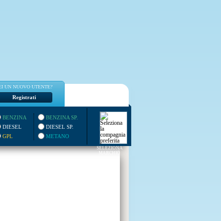
EI UN NUOVO UTENTE?
Registrati
BENZINA
BENZINA SP.
DIESEL
DIESEL SP.
GPL
METANO
SELEZIONA
MARCHIO