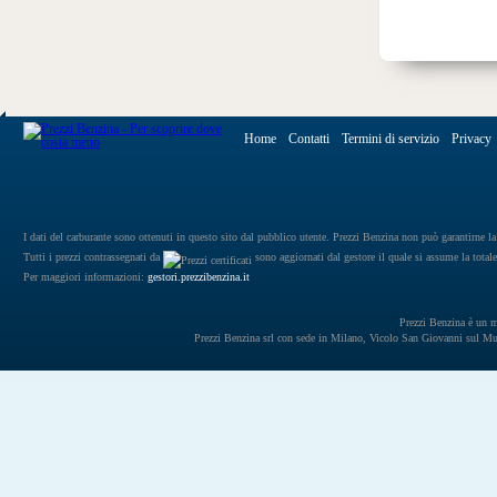
Home
Contatti
Termini di servizio
Privacy
I dati del carburante sono ottenuti in questo sito dal pubblico utente. Prezzi Benzina non può garantirne la 
Tutti i prezzi contrassegnati da
sono aggiornati dal gestore il quale si assume la totale
Per maggiori informazioni:
gestori.prezzibenzina.it
Prezzi Benzina è un mar
Prezzi Benzina srl con sede in Milano, Vicolo San Giovanni sul 