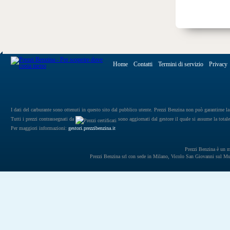
Home
Contatti
Termini di servizio
Privacy
I dati del carburante sono ottenuti in questo sito dal pubblico utente. Prezzi Benzina non può garantirne la 
Tutti i prezzi contrassegnati da
sono aggiornati dal gestore il quale si assume la totale
Per maggiori informazioni:
gestori.prezzibenzina.it
Prezzi Benzina è un mar
Prezzi Benzina srl con sede in Milano, Vicolo San Giovanni sul 